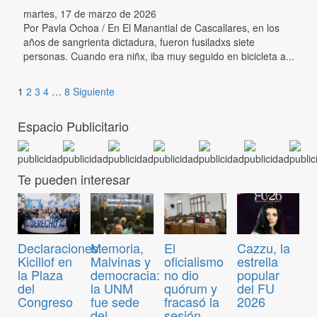
martes, 17 de marzo de 2026
Por Pavla Ochoa / En El Manantial de Cascallares, en los
años de sangrienta dictadura, fueron fusiladxs siete
personas. Cuando era niñx, iba muy seguido en bicicleta a...
1
2
3
4
…
8
Siguiente
Espacio Publicitario
Te pueden interesar
Declaraciones:
Memoria,
El
Cazzu, la
Kicillof en
Malvinas y
oficialismo
estrella
la Plaza
democracia:
no dio
popular
del
la UNM
quórum y
del FU
Congreso
fue sede
fracasó la
2026
del
sesión