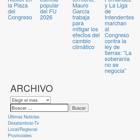
la Plaza
popular
Mauro
y La Liga
del
del FU
García
de
Congreso
2026
trabaja
Intendentes
para
marchan
mitigar los
al
efectos del
Congreso
cambio
contra la
climático
ley de
tierras: “La
soberanía
no se
negocia”
ARCHIVO
Últimas Noticias
Desalambrar-Tv
Local/Regional
Provinciales