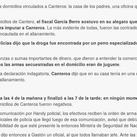
 domicilios vinculados a Canteros: la casa de los padres, una oficina q
micilios de Cantero,
el fiscal García Berro sostuvo en su alegato q
ra imputar a Canteros
. La más evidente de todas, fueron las contradic
ncautada en el allanamiento.
licías dijo que la droga fue encontrada por un perro especializado
zas o sumas importantes de dinero, que dieron a entender la comerci
s las armas secuestradas en el domicilio eran de juguete
.
a declaración indagatoria,
Canteros
dijo que en su casa tenía en una c
allanamiento.
 las 4 de la mañana y finalizó a las 7 de la tarde; en ningún mo
micilios de Canteros fueron negativos.
municación por Handy policial, los efectivos reciben la orden de arma
iciales de policía que llegó luego de esa comunicación, avisó que de
bilidad de que esté presente la entonces Ministra de Seguridad de Nació
e dijo entonces a Gastón un oficial, al que todos llamaban jefe. Ante 