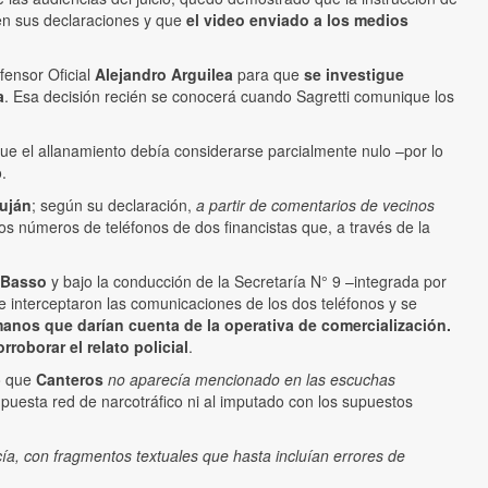
n en sus declaraciones y que
el video enviado a los medios
fensor Oficial
Alejandro Arguilea
para que
se investigue
a
. Esa decisión recién se conocerá cuando Sagretti comunique los
que el allanamiento debía considerarse parcialmente nulo –por lo
.
uján
; según su declaración,
a partir de comentarios de vecinos
s números de teléfonos de dos financistas que, a través de la
n Basso
y bajo la conducción de la Secretaría N° 9 –integrada por
se interceptaron las comunicaciones de los dos teléfonos y se
nos que darían cuenta de la operativa de comercialización.
roborar el relato policial
.
o que
Canteros
no aparecía mencionado en las escuchas
supuesta red de narcotráfico ni al imputado con los supuestos
cía, con fragmentos textuales que hasta incluían errores de