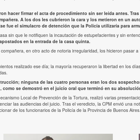
 hacer firmar el acta de procedimiento sin ser leída antes. Tras 
mpañera. A los dos les cubrieron la cara y los metieron en un auto 
se fue el simulacro de detención que la Policía utilizaría para ar
 sin que le notifiquen la incautación de estupefacientes y sin entende
apostados en la entrada de la casa quinta.
u compañera, en otro acto de notoria irregularidad, los hicieron pasar 
ntos realizado ese día; la mayoría recuperaron la libertad en los días
das.
strucción; ninguna de las cuatro personas eran los dos sospechoso
 como se demostró en el juicio oral que terminó en su absolució
ecanismo Local de Prevención de la Tortura, realizó varias presentac
enciar las audiencias del juicio. Tras el veredicto, la CPM envió una 
cionar de los funcionarios de la Policía de la Provincia de Buenos Aires