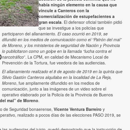
había ningún elemento en la causa que
vincule a Canteros con la
comercialización de estupefacientes a
gran escala
. El defensor oficial también pidió
que se investigue a los policías que
participaron del allanamiento.
El caso ocurrió en 2019, se
difundió en los medios de comunicación como el “Patrón del mal”
de Moreno, y los ministerios de seguridad de Nación y Provincia
o
lo publicitaron como un golpe en la llamada “lucha contra el
narcotráfico
”. La CPM, en calidad de Mecanismo Local de
Prevención de la Tortura, fue veedora de las audiencias.
El allanamiento realizado el 8 de agosto de 2019 en la quinta que
Silvio Gastón Canteros alquilaba en la localidad de La Reja,
Moreno
, fue ampliamente difundido en los medios de
comunicación, junto a las imágenes de un video sobre el
operativo elaborado por la Policía de la Provincia de Buenos
n del mal” de Moreno
.
terio de Seguridad bonaerense,
Vicente Ventura Barreiro
y
l operativo, realizado a pocos días de las elecciones PASO 2019, se
e las audiencias del juicio, quedó demostrado que la instrucción de