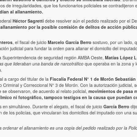
dos de irregularidades, que los funcionarios policiales se contradijero
ían al allanamiento.
federal
Héctor Sagretti
debe resolver aún el pedido realizado por el De
 allanamiento por la posible comisión de delitos de acción públic
nteros
, el fiscal de juicio
Marcelo García Berro
sostuvo, por un lado, 
ción judicial para fundar la orden para allanar el domicilio del imputado
e la Superintendencia de seguridad región AMBA Oeste,
Matías López L
s que lideraban una banda de narcotráfico
que operaba en la zona y lo
a.
l a cargo del titular de la
Fiscalía Federal N° 1 de Morón Sebastiá
o Criminal y Correccional N° 3 de Morón. Con la autorización judicial, 
e se observaron, de acuerdo al relato policial,
movimientos de pasa ma
ílmico ni fotográfico, tampoco testigos en la causa que puedan cor
en simultáneo. Durante el alegato, el fiscal de juicio
García Berro
dij
ón de los policías, que vincularan los domicilios del imputado con una 
ordenar el allanamiento es una copia del pedido realizado por la Poli