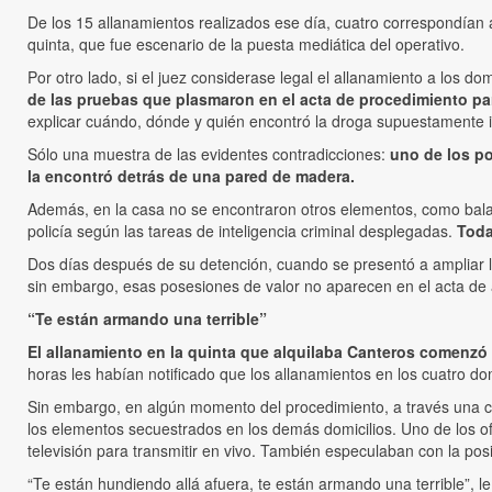
De los 15 allanamientos realizados ese día, cuatro correspondían a
quinta, que fue escenario de la puesta mediática del operativo.
Por otro lado, si el juez considerase legal el allanamiento a los do
de las pruebas que plasmaron en el acta de procedimiento pa
explicar cuándo, dónde y quién encontró la droga supuestamente i
Sólo una muestra de las evidentes contradicciones:
uno de los po
la encontró detrás de una pared de madera.
Además, en la casa no se encontraron otros elementos, como balan
policía según las tareas de inteligencia criminal desplegadas.
Toda
Dos días después de su detención, cuando se presentó a ampliar l
sin embargo, esas posesiones de valor no aparecen en el acta de 
“Te están armando una terrible”
El allanamiento en la quinta que alquilaba Canteros comenzó a
horas les habían notificado que los allanamientos en los cuatro do
Sin embargo, en algún momento del procedimiento, a través una co
los elementos secuestrados en los demás domicilios. Uno de los of
televisión para transmitir en vivo. También especulaban con la posi
“Te están hundiendo allá afuera, te están armando una terrible”, l