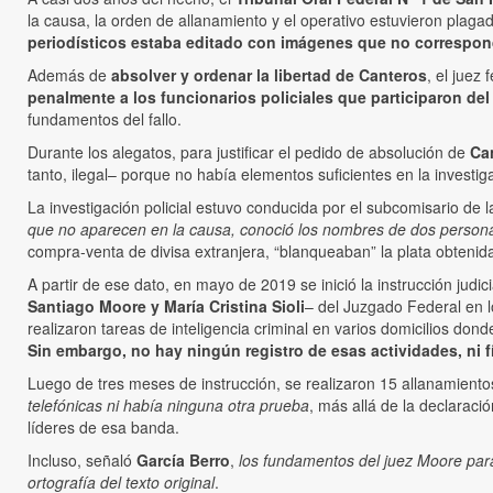
la causa, la orden de allanamiento y el operativo estuvieron plaga
periodísticos estaba editado con imágenes que no correspond
Además de
absolver y ordenar la libertad de Canteros
, el juez 
penalmente a los funcionarios policiales que participaron del
fundamentos del fallo.
Durante los alegatos, para justificar el pedido de absolución de
Ca
tanto, ilegal– porque no había elementos suficientes en la investiga
La investigación policial estuvo conducida por el subcomisario d
que no aparecen en la causa, conoció los nombres de dos persona
compra-venta de divisa extranjera, “blanqueaban” la plata obtenid
A partir de ese dato, en mayo de 2019 se inició la instrucción judicia
Santiago Moore y María Cristina Sioli
– del Juzgado Federal en l
realizaron tareas de inteligencia criminal en varios domicilios dond
Sin embargo, no hay ningún registro de esas actividades, ni f
Luego de tres meses de instrucción, se realizaron 15 allanamientos 
telefónicas ni había ninguna otra prueba
, más allá de la declaraci
líderes de esa banda.
Incluso, señaló
García Berro
,
los fundamentos del juez Moore para 
ortografía del texto original
.