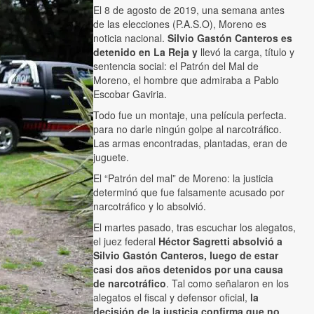
El 8 de agosto de 2019, una semana antes
de las elecciones (P.A.S.O), Moreno es
noticia nacional.
Silvio Gastón Canteros es
detenido en La Reja y
llevó la carga, título y
sentencia social: el Patrón del Mal de
Moreno, el hombre que admiraba a Pablo
Escobar Gaviria.
Todo fue un montaje, una película perfecta.
para no darle ningún golpe al narcotráfico.
Las armas encontradas, plantadas, eran de
juguete.
El “Patrón del mal” de Moreno: la justicia
determinó que fue falsamente acusado por
narcotráfico y lo absolvió.
El martes pasado, tras escuchar los alegatos,
el juez federal
Héctor Sagretti absolvió a
Silvio Gastón Canteros, luego de estar
casi dos años detenidos por una causa
de narcotráfico
. Tal como señalaron en los
alegatos el fiscal y defensor oficial,
la
decisión de la justicia confirma que no