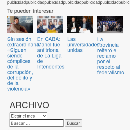
Te pueden interesar
Sin sesión
En CABA:
Las
La
extraordinaria:
Mariel fue
universidades,
Provincia
«Siguen
anfitriona
unidas
reiteró el
siendo
de La Liga
reclamo
cómplices
de
por el
de la
Intendentes
respeto al
corrupción,
federalismo
del delito y
de la
violencia»
ARCHIVO