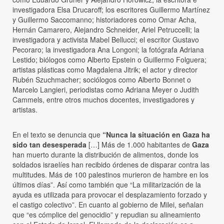
investigadora Elsa Drucaroff; los escritores Guillermo Martínez
y Guillermo Saccomanno; historiadores como Omar Acha,
Hernán Camarero, Alejandro Schneider, Ariel Petruccelli; la
investigadora y activista Mabel Bellucci; el escritor Gustavo
Pecoraro; la investigadora Ana Longoni; la fotógrafa Adriana
Lestido; biólogos como Alberto Epstein o Guillermo Folguera;
artistas plásticas como Magdalena Jitrik; el actor y director
Rubén Szuchmacher; sociólogos como Alberto Bonnet o
Marcelo Langieri, periodistas como Adriana Meyer o Judith
Cammels, entre otros muchos docentes, investigadores y
artistas.
En el texto se denuncia que
“Nunca la situación en Gaza ha
sido tan desesperada
[…] Más de 1.000 habitantes de
Gaza
han muerto durante la distribución de alimentos, donde los
soldados israelíes han recibido órdenes de disparar contra las
multitudes. Más de 100 palestinos murieron de hambre en los
últimos días”. Así como también que “La militarización de la
ayuda es utilizada para provocar el desplazamiento forzado y
el castigo colectivo”. En cuanto al gobierno de Milei, señalan
que “es cómplice del genocidio” y repudian su alineamiento