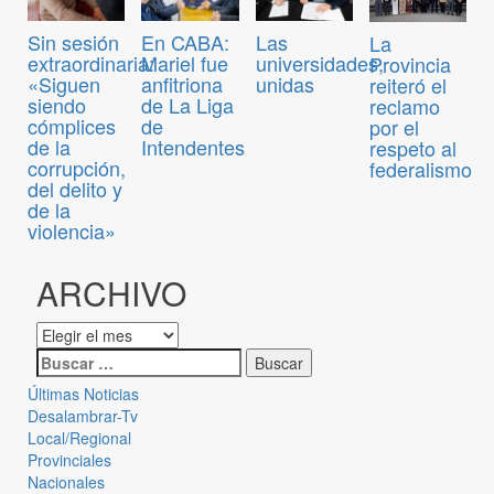
Sin sesión
En CABA:
Las
La
extraordinaria:
Mariel fue
universidades,
Provincia
«Siguen
anfitriona
unidas
reiteró el
siendo
de La Liga
reclamo
cómplices
de
por el
de la
Intendentes
respeto al
corrupción,
federalismo
del delito y
de la
violencia»
ARCHIVO
Últimas Noticias
Desalambrar-Tv
Local/Regional
Provinciales
Nacionales