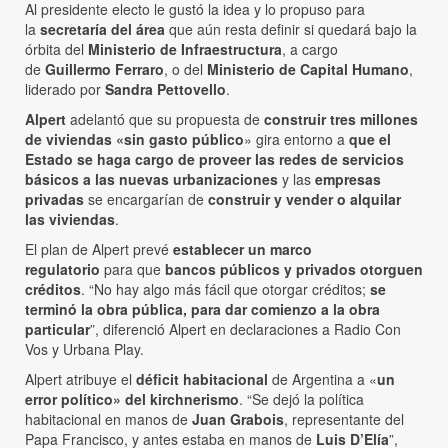
Al presidente electo le gustó la idea y lo propuso para
la
secretaría del área
que aún resta definir si quedará bajo la
órbita del
Ministerio de Infraestructura
, a cargo
de
Guillermo Ferraro
, o del
Ministerio de Capital Humano
,
liderado por
Sandra Pettovello
.
Alpert
adelantó que su propuesta de
construir tres millones
de viviendas «sin gasto público
» gira entorno a
que el
Estado se haga cargo de proveer las redes de servicios
básicos a las nuevas urbanizaciones
y las
empresas
privadas
se encargarían de
construir y vender o alquilar
las viviendas
.
El plan de Alpert prevé
establecer un marco
regulatorio
para que
bancos públicos y privados otorguen
créditos
. “No hay algo más fácil que otorgar créditos;
se
terminó la obra pública, para dar comienzo a la obra
particular
”, diferenció Alpert en declaraciones a Radio Con
Vos y Urbana Play.
Alpert atribuye el
déficit habitacional
de Argentina a «
un
error político» del kirchnerismo
. “Se dejó la política
habitacional en manos de
Juan Grabois
, representante del
Papa Francisco, y antes estaba en manos de
Luis D’Elía
”,