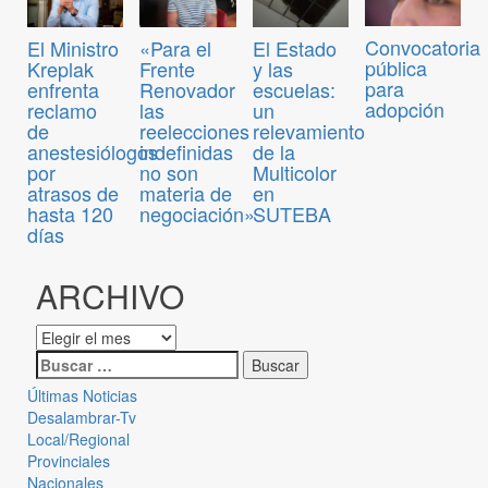
Convocatoria
El Ministro
«Para el
El Estado
pública
Kreplak
Frente
y las
para
enfrenta
Renovador
escuelas:
adopción
reclamo
las
un
de
reelecciones
relevamiento
anestesiólogos
indefinidas
de la
por
no son
Multicolor
atrasos de
materia de
en
hasta 120
negociación»
SUTEBA
días
ARCHIVO
Últimas Noticias
Desalambrar-Tv
Local/Regional
Provinciales
Nacionales