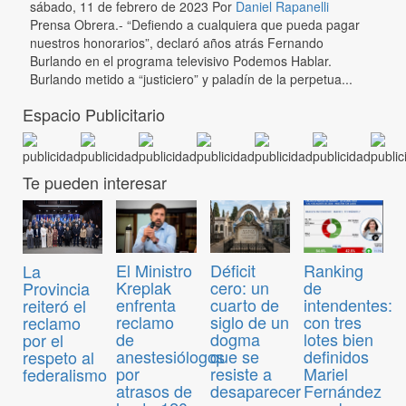
sábado, 11 de febrero de 2023
Por
Daniel Rapanelli
Prensa Obrera.- “Defiendo a cualquiera que pueda pagar
nuestros honorarios”, declaró años atrás Fernando
Burlando en el programa televisivo Podemos Hablar.
Burlando metido a “justiciero” y paladín de la perpetua...
Espacio Publicitario
Te pueden interesar
El Ministro
Déficit
Ranking
La
Kreplak
cero: un
de
Provincia
enfrenta
cuarto de
intendentes:
reiteró el
reclamo
siglo de un
con tres
reclamo
de
dogma
lotes bien
por el
anestesiólogos
que se
definidos
respeto al
por
resiste a
Mariel
federalismo
atrasos de
desaparecer
Fernández