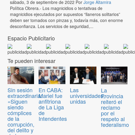
sábado, 3 de septiembre de 2022
Por
Jorge Altamira
Política Obrera.- Los magnicidios o tentativas de
magnicidios ejecutados por supuestos “llaneros solitarios”
deben ser tomados con pinzas y, todavía más, con enorme
desconfianza. Los servicios de seguridad,...
Espacio Publicitario
Te pueden interesar
Sin sesión
En CABA:
Las
La
extraordinaria:
Mariel fue
universidades,
Provincia
«Siguen
anfitriona
unidas
reiteró el
siendo
de La Liga
reclamo
cómplices
de
por el
de la
Intendentes
respeto al
corrupción,
federalismo
del delito y