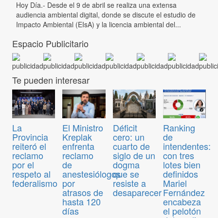
Hoy Día.- Desde el 9 de abril se realiza una extensa
audiencia ambiental digital, donde se discute el estudio de
Impacto Ambiental (EIsA) y la licencia ambiental del...
Espacio Publicitario
Te pueden interesar
El Ministro
Déficit
Ranking
La
Kreplak
cero: un
de
Provincia
enfrenta
cuarto de
intendentes:
reiteró el
reclamo
siglo de un
con tres
reclamo
de
dogma
lotes bien
por el
anestesiólogos
que se
definidos
respeto al
por
resiste a
Mariel
federalismo
atrasos de
desaparecer
Fernández
hasta 120
encabeza
días
el pelotón