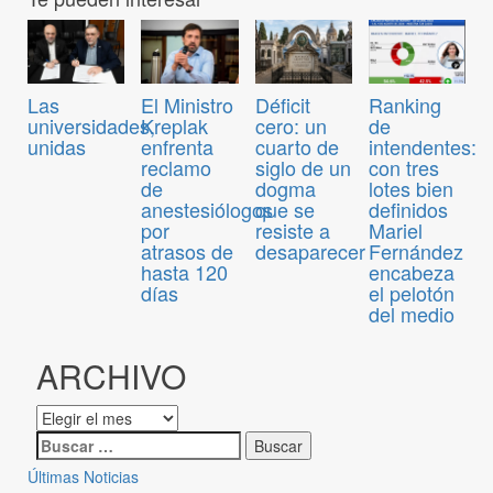
Las
El Ministro
Déficit
Ranking
universidades,
Kreplak
cero: un
de
unidas
enfrenta
cuarto de
intendentes:
reclamo
siglo de un
con tres
de
dogma
lotes bien
anestesiólogos
que se
definidos
por
resiste a
Mariel
atrasos de
desaparecer
Fernández
hasta 120
encabeza
días
el pelotón
del medio
ARCHIVO
Últimas Noticias