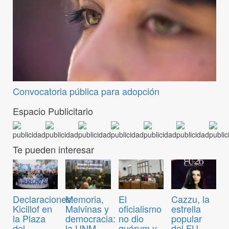
Convocatoria pública para adopción
Espacio Publicitario
Te pueden interesar
Declaraciones:
Memoria,
El
Cazzu, la
Kicillof en
Malvinas y
oficialismo
estrella
la Plaza
democracia:
no dio
popular
del
la UNM
quórum y
del FU