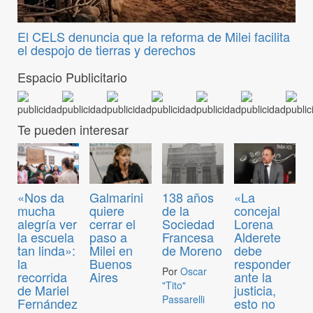
El CELS denuncia que la reforma de Milei facilita
el despojo de tierras y derechos
Espacio Publicitario
Te pueden interesar
«Nos da
Galmarini
138 años
«La
mucha
quiere
de la
concejal
alegría ver
cerrar el
Sociedad
Lorena
la escuela
paso a
Francesa
Alderete
tan linda»:
Milei en
de Moreno
debe
la
Buenos
responder
Por
Oscar
recorrida
Aires
ante la
"Tito"
de Mariel
justicia,
Passarelli
Fernández
esto no