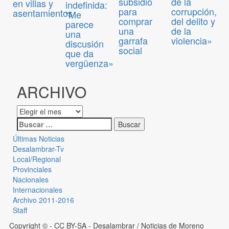
subsidio
de la
en villas y
indefinida:
para
corrupción,
asentamientos
“Me
comprar
del delito y
parece
una
de la
una
garrafa
violencia»
discusión
social
que da
vergüenza»
ARCHIVO
Últimas Noticias
Desalambrar-Tv
Local/Regional
Provinciales
Nacionales
Internacionales
Archivo 2011-2016
Staff
Copyright © - CC BY-SA
- Desalambrar / Noticias de Moreno