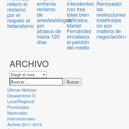
enfrenta
intendentes:
Renovador
reiteró el
reclamo
con tres
las
reclamo
de
lotes bien
reelecciones
por el
anestesiólogos
definidos
indefinidas
respeto al
por
Mariel
no son
federalismo
atrasos de
Fernández
materia de
hasta 120
encabeza
negociación»
días
el pelotón
del medio
ARCHIVO
Últimas Noticias
Desalambrar-Tv
Local/Regional
Provinciales
Nacionales
Internacionales
Archivo 2011-2016