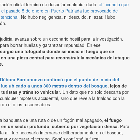
mación oficial terminó de despejar cualquier duda:
el incendio que
 el pasado 5 de enero en Puerto Patriada fue provocado de
tencional
. No hubo negligencia, ni descuido, ni azar. Hubo
ión.
judicial avanza sobre un escenario hostil para la investigación,
para borrar huellas y garantizar impunidad. En ese
surgió una fotografía donde se inició el fuego que se
 en una pieza central para reconstruir la mecánica del ataque
e.
l Débora Barrionuevo confirmó que el punto de inicio del
 fue ubicado a unos 300 metros dentro del bosque
, lejos de
turistas y tránsito vehicular
. Un dato que no solo descarta por
ualquier hipótesis accidental, sino que revela la frialdad con la
ron el o los responsables.
la banquina de una ruta o de un fogón mal apagado,
el fuego
en un sector profundo, cubierto por vegetación densa.
Para
sta allí fue necesario internarse deliberadamente en el bosque,
lugar y preparar el terreno. Según confirmó la fiscal