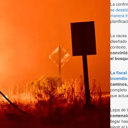
La confir
se desató
manera in
planificac
La causa 
diseñado 
contexto,
convirtió
al bosqu
La fisca
incendio
caminos, 
completo c
que actua
Lejos de 
comenzó 
llegar ha
elegir el 