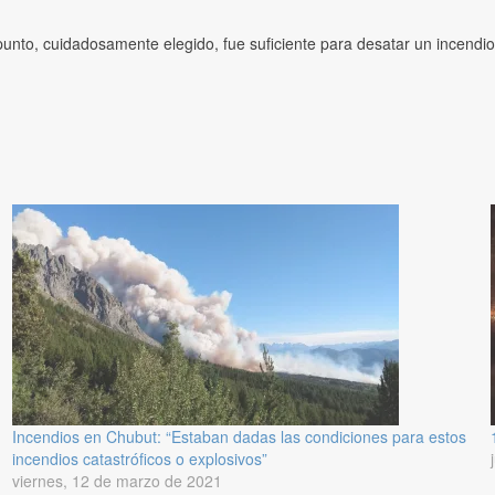
 punto, cuidadosamente elegido, fue suficiente para desatar un incendi
Incendios en Chubut: “Estaban dadas las condiciones para estos
incendios catastróficos o explosivos”
viernes, 12 de marzo de 2021