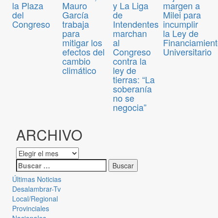
la Plaza
Mauro
y La Liga
margen a
del
García
de
Milei para
Congreso
trabaja
Intendentes
incumplir
para
marchan
la Ley de
mitigar los
al
Financiamien
efectos del
Congreso
Universitario
cambio
contra la
climático
ley de
tierras: “La
soberanía
no se
negocia”
ARCHIVO
Últimas Noticias
Desalambrar-Tv
Local/Regional
Provinciales