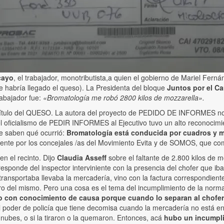
cayo
, el trabajador, monotributista,a quien el gobierno de Mariel Fern
 habría llegado el queso). La Presidenta del bloque
Juntos por el C
rabajador fue:
«Bromatología me robó 2800 kilos de mozzarella».
 capítulo del QUESO. La autora del proyecto de PEDIDO DE INFORMES n
del oficialismo de PEDIR INFORMES al Ejecutivo tuvo un alto reconocim
e saben qué ocurrió:
Bromatología está conducida por cuadros y m
mente por los concejales /as del Movimiento Evita y de SOMOS, que co
en el recinto. Dijo
Claudia Asseff
sobre el faltante de 2.800 kilos de 
esponde del inspector interviniente con la presencia del chofer que ib
 transportaba llevaba la mercadería, vino con la factura correspondien
guro del mismo. Pero una cosa es el tema del incumplimiento de la norma
igo con conocimiento de causa porque cuando lo separan al chofer
l poder de policía que tiene decomisa cuando la mercadería no está e
s nubes, o si la tiraron o la quemaron. Entonces, acá
hubo un incumpli