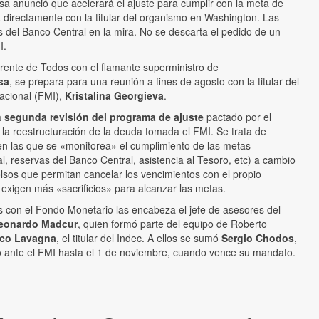
a anunció que acelerará el ajuste para cumplir con la meta de
irá directamente con la titular del organismo en Washington. Las
s del Banco Central en la mira. No se descarta el pedido de un
I.
rente de Todos con el flamante superministro de
sa
, se prepara para una reunión a fines de agosto con la titular del
acional (FMI),
Kristalina Georgieva
.
a
segunda revisión del programa de ajuste
pactado por el
a reestructuración de la deuda tomada el FMI. Se trata de
 en las que se «monitorea» el cumplimiento de las metas
al, reservas del Banco Central, asistencia al Tesoro, etc) a cambio
lsos que permitan cancelar los vencimientos con el propio
exigen más «sacrificios» para alcanzar las metas.
s con el Fondo Monetario las encabeza el jefe de asesores del
eonardo Madcur
, quien formó parte del equipo de Roberto
co Lavagna
, el titular del Indec. A ellos se sumó
Sergio Chodos
,
o ante el FMI hasta el 1 de noviembre, cuando vence su mandato.