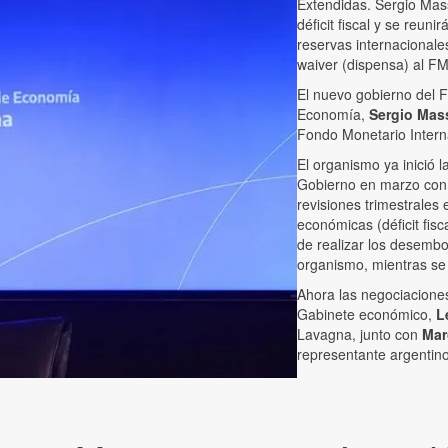
Extendidas. Sergio Mass
déficit fiscal y se reun
reservas internacionale
waiver (dispensa) al FM
El nuevo gobierno del F
Economía,
Sergio Mas
Fondo Monetario Intern
El organismo ya inició l
Gobierno en marzo con l
revisiones trimestrales
económicas (déficit fisc
de realizar los desembo
organismo, mientras se 
Ahora las negociacione
Gabinete económico,
L
Lavagna, junto con
Mar
representante argentin