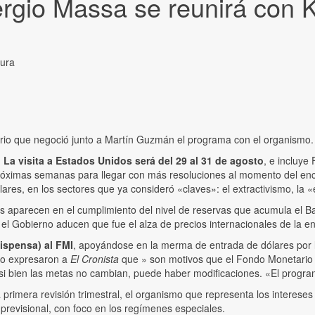
rgio Massa se reunirá con Kr
tura
nario que negoció junto a Martín Guzmán el programa con el organismo.
.
La visita a Estados Unidos será del 29 al 31 de agosto
, e incluye
 próximas semanas para llegar con más resoluciones al momento del e
lares, en los sectores que ya consideró «claves»: el extractivismo, la 
s aparecen en el cumplimiento del nivel de reservas que acumula el B
el Gobierno aducen que fue el alza de precios internacionales de la e
ispensa) al FMI
, apoyándose en la merma de entrada de dólares por l
no expresaron a
El Cronista
que » son motivos que el Fondo Monetario
Y si bien las metas no cambian, puede haber modificaciones. «El progr
a primera revisión trimestral, el organismo que representa los intereses
previsional, con foco en los regímenes especiales.