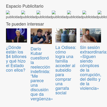
Espacio Publicitario
Te pueden interesar
¿Dónde
La Odisea:
Sin sesión
Darío
están los
cómo
extraordinaria
Kubar
$4 billones
logra una
«Siguen
cuestionó
y qué hizo
familia
siendo
la
el Estado
acceder al
cómplices
reelección
con ellos?
subsidio
de la
indefinida:
para
corrupción,
“Me
comprar
del delito y
parece
una
de la
una
garrafa
violencia»
discusión
social
que da
vergüenza»