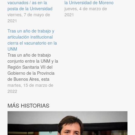
vacunados / as en la
la Universidad de Moreno
posta de la Universidad
jueves, 4 de marzo de
viernes, 7 de mayo de
2021
2021
Tras un año de trabajo y
articulación institucional
cierra el vacunatorio en la
UNM
Tras un año de trabajo
conjunto entre la UNM y la
Región Sanitaria VII del
Gobierno de la Provincia
de Buenos Aires, esta
semana se acordó el
martes, 15 de marzo de
cierre del vacunatorio que
2022
hasta ahora funcionó en
las instalaciones de la
MÁS HISTORIAS
Universidad. La
Universidad Nacional de
Moreno agradece a las
autoridades sanitarias…