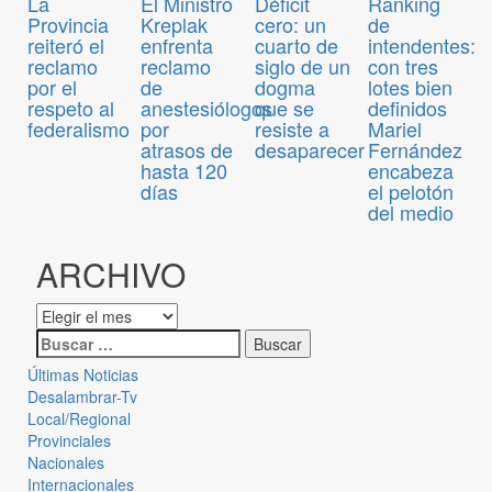
El Ministro
Déficit
Ranking
La
Kreplak
cero: un
de
Provincia
enfrenta
cuarto de
intendentes:
reiteró el
reclamo
siglo de un
con tres
reclamo
de
dogma
lotes bien
por el
anestesiólogos
que se
definidos
respeto al
por
resiste a
Mariel
federalismo
atrasos de
desaparecer
Fernández
hasta 120
encabeza
días
el pelotón
del medio
ARCHIVO
Últimas Noticias
Desalambrar-Tv
Local/Regional
Provinciales
Nacionales
Internacionales