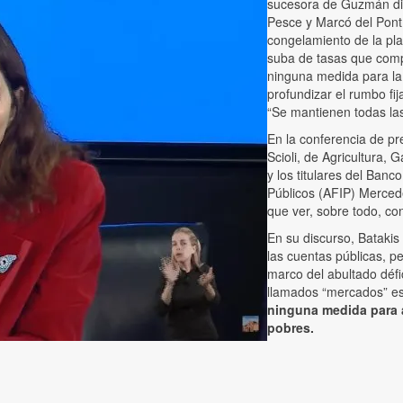
sucesora de Guzmán dio
Pesce y Marcó del Pont. 
congelamiento de la pla
suba de tasas que compl
ninguna medida para l
profundizar el rumbo fi
“Se mantienen todas las
En la conferencia de p
Scioli, de Agricultura
y los titulares del Ban
Públicos (AFIP) Merced
que ver, sobre todo, con 
En su discurso, Batakis 
las cuentas públicas, pe
marco del abultado défi
llamados “mercados” es
ninguna medida para a
pobres.