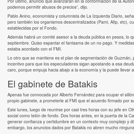
Por último, anunció que avanzarán en la conformación de la Autor
podemos permitir abusos de precios”, dijo.
Pablo Anino, economista y columnista de La Izquierda Diario, señaló
pero también los organismos descentralizados (Pami, Afip, etc), c
establecidas por el Fondo.
Además habrá un comité asesor a la deuda pública en pesos, lo qu
septiembre. Quiso espantar el fantasma de un no pago. Y medidas 
estaba acordado con el FMI.
Lo otro que se mantiene es el plan de segmentación de Guzmán, par
incentivo para que los especuladores sigan apostando a esa deuda,
caro, porque empuja hacia abajo a la economía y la puede llevar a 
El gabinete de Batakis
Apenas fue convocada por Alberto Fernández para ocupar el silló
propio gabinete, a prometerle al FMI que el acuerdo firmado por su 
Este lunes, luego de reunirse por casi tres horas con su jefe en O
social como telón de fondo. Dos horas antes, en la puerta de la 
generar confianza y certidumbre en un contexto muy complejo y difí
embargo, los anuncios dados por Batakis no abren mucho ninguna