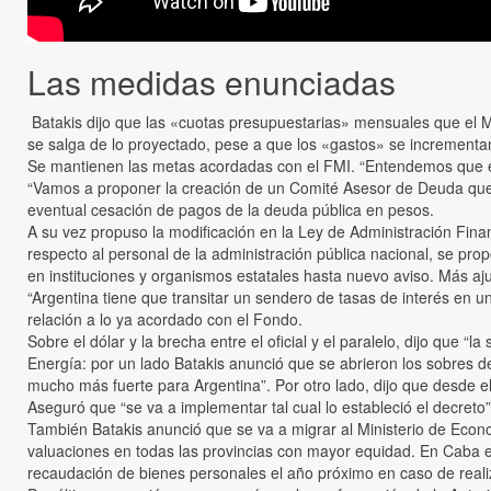
Las medidas enunciadas
Batakis dijo que las «cuotas presupuestarias» mensuales que el Min
se salga de lo proyectado, pese a que los «gastos» se incrementa
Se mantienen las metas acordadas con el FMI. “Entendemos que e
“Vamos a proponer la creación de un Comité Asesor de Deuda que 
eventual cesación de pagos de la deuda pública en pesos.
A su vez propuso la modificación en la Ley de Administración Fina
respecto al personal de la administración pública nacional, se pro
en instituciones y organismos estatales hasta nuevo aviso. Más aj
“Argentina tiene que transitar un sendero de tasas de interés en u
relación a lo ya acordado con el Fondo.
Sobre el dólar y la brecha entre el oficial y el paralelo, dijo que 
Energía: por un lado Batakis anunció que se abrieron los sobres de
mucho más fuerte para Argentina”. Por otro lado, dijo que desde el
Aseguró que “se va a implementar tal cual lo estableció el decre
También Batakis anunció que se va a migrar al Ministerio de Econo
valuaciones en todas las provincias con mayor equidad. En Caba es
recaudación de bienes personales el año próximo en caso de real