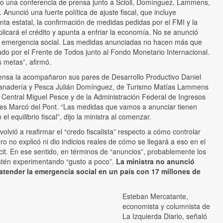
 una conferencia de prensa junto a Scioli, Domínguez, Lammens,
Anunció una fuerte política de ajuste fiscal, que incluye
nta estatal, la confirmación de medidas pedidas por el FMI y la
icará el crédito y apunta a enfriar la economía. No se anunció
a emergencia social. Las medidas anunciadas no hacen más que
jado por el Frente de Todos junto al Fondo Monetario Internacional.
 metas”, afirmó.
rensa la acompañaron sus pares de Desarrollo Productivo Daniel
, Ganadería y Pesca Julián Domínguez, de Turismo Matías Lammens
co Central Miguel Pesce y de la Administración Federal de Ingresos
es Marcó del Pont. “Las medidas que vamos a anunciar tienen
el equilibrio fiscal”, dijo la ministra al comenzar.
volvió a reafirmar el “credo fiscalista” respecto a cómo controlar
ro no explicó ni dio indicios reales de cómo se llegará a eso en el
cit. En ese sentido, en términos de “anuncios”, probablemente los
tén experimentando “gusto a poco”.
La ministra no anunció
tender la emergencia social en un país con 17 millones de
Esteban Mercatante,
economista y columnista de
La Izquierda Diario, señaló