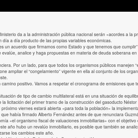
isterio da a la administración pública nacional serán «acordes a la p
n día a día producto de las propias variables económicas.
s un acuerdo que firmamos como Estado y que tenemos que cumplir”, 
evalúe, analice y haga propuestas en materia de deuda soberana en 
nciera. Por un lado, para que todos los organismos públicos manejen “e
pone ampliar el “congelamiento” vigente en ella al conjunto de los org
uste.
n camino positivo. Vamos a respetar el cronograma de emisiones que ten
“la situación de tipo de cambio multilateral está en una situación de equ
 la licitación del primer tramo de la construcción del gasoducto Néstor
 próximo viernes estará abierta «para toda la población» la implementac
to” que había firmado Alberto Fernández antes de que renunciara Guzm
mía «el organismo fiscal de valuaciones inmobiliarias» con el objetiv
te año hubo un revalúo inmobiliario, es posible que también se analice
izarse los cambios este año.