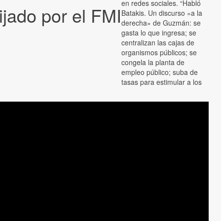
en redes sociales. “Habló
ijado por el FMI
Batakis. Un discurso «a la
derecha» de Guzmán: se
gasta lo que ingresa; se
centralizan las cajas de
organismos públicos; se
congela la planta de
empleo público; suba de
tasas para estimular a los