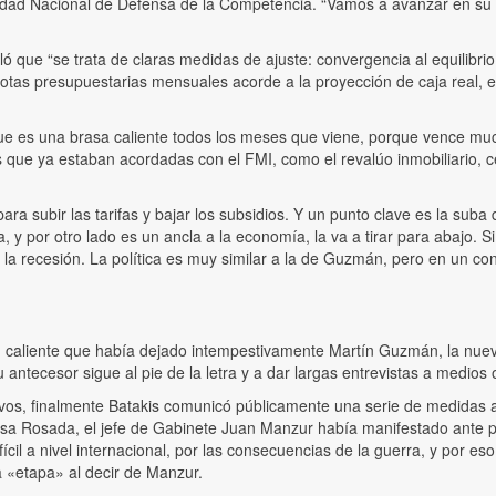
idad Nacional de Defensa de la Competencia. “Vamos a avanzar en su 
 que “se trata de claras medidas de ajuste: convergencia al equilibrio 
uotas presupuestarias mensuales acorde a la proyección de caja real, e
e es una brasa caliente todos los meses que viene, porque vence muc
que ya estaban acordadas con el FMI, como el revalúo inmobiliario, ce
a subir las tarifas y bajar los subsidios. Y un punto clave es la suba
 y por otro lado es un ancla a la economía, la va a tirar para abajo.
la recesión. La política es muy similar a la de Guzmán, pero en un con
n caliente que había dejado intempestivamente Martín Guzmán, la nuev
antecesor sigue al pie de la letra y a dar largas entrevistas a medios 
livos, finalmente Batakis comunicó públicamente una serie de medidas a
Casa Rosada, el jefe de Gabinete Juan Manzur había manifestado ante p
cil a nivel internacional, por las consecuencias de la guerra, y por 
 «etapa» al decir de Manzur.