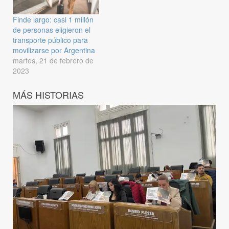
Finde largo: casi 1 millón
de personas eligieron el
transporte público para
movilizarse por Argentina
martes, 21 de febrero de
2023
MÁS HISTORIAS