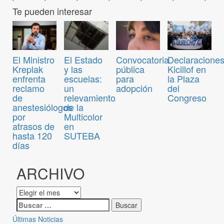
Te pueden interesar
Convocatoria
El Ministro
El Estado
Declaraciones
pública
Kreplak
y las
Kicillof en
para
enfrenta
escuelas:
la Plaza
adopción
reclamo
un
del
de
relevamiento
Congreso
anestesiólogos
de la
por
Multicolor
atrasos de
en
hasta 120
SUTEBA
días
ARCHIVO
Últimas Noticias