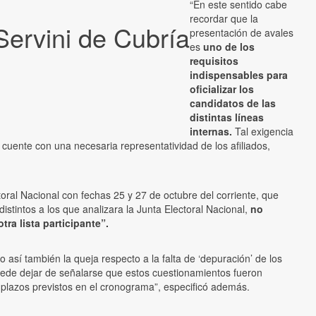
“En este sentido cabe
recordar que la
 Servini de Cubría
presentación de avales
es
uno de los
requisitos
indispensables para
oficializar los
candidatos de las
distintas líneas
internas.
Tal exigencia
uente con una necesaria representatividad de los afiliados,
toral Nacional con fechas 25 y 27 de octubre del corriente, que
istintos a los que analizara la Junta Electoral Nacional,
no
a lista participante”.
o así también la queja respecto a la falta de ‘depuración’ de los
 puede dejar de señalarse que estos cuestionamientos fueron
s plazos previstos en el cronograma”, especificó además.