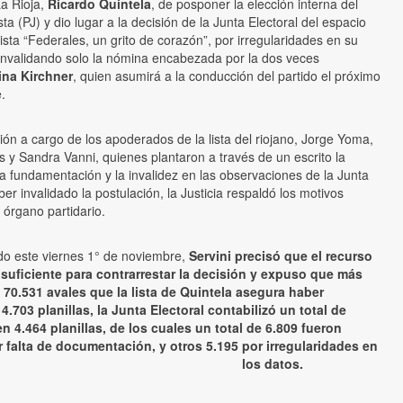
a Rioja,
Ricardo Quintela
, de posponer la elección interna del
ista (PJ) y dio lugar a la decisión de la Junta Electoral del espacio
ista “Federales, un grito de corazón”, por irregularidades en su
onvalidando solo la nómina encabezada por la dos veces
ina Kirchner
, quien asumirá a la conducción del partido el próximo
.
ión a cargo de los apoderados de la lista del riojano, Jorge Yoma,
 y Sandra Vanni, quienes plantaron a través de un escrito la
 la fundamentación y la invalidez en las observaciones de la Junta
ber invalidado la postulación, la Justicia respaldó los motivos
 órgano partidario.
ado este viernes 1° de noviembre,
Servini precisó que el recurso
suficiente para contrarrestar la decisión y expuso que más
de 70.531 avales que la lista de Quintela asegura haber
4.703 planillas, la Junta Electoral contabilizó un total de
en 4.464 planillas, de los cuales un total de 6.809 fueron
falta de documentación, y otros 5.195 por irregularidades en
los datos.