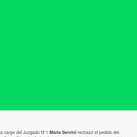
l a cargo del Juzgado N°1
María Servini
rechazó el pedido del