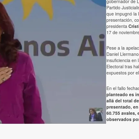
gobernador de L
Partido Justicial
que impugnó la l
presentación, c
presidenta
Crist
17 de noviembre
Pese a la apelac
Daniel Llermanos
insuficiencia en
Electoral tras ha
expuestos por el
En el fallo fech
planteado es in
allá del total 
presentado, en 
60.755 avales, 
observados por 