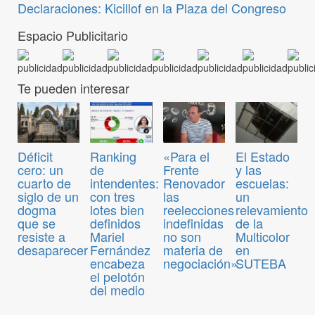
Declaraciones: Kicillof en la Plaza del Congreso
Espacio Publicitario
Te pueden interesar
Déficit
Ranking
«Para el
El Estado
cero: un
de
Frente
y las
cuarto de
intendentes:
Renovador
escuelas:
siglo de un
con tres
las
un
dogma
lotes bien
reelecciones
relevamiento
que se
definidos
indefinidas
de la
resiste a
Mariel
no son
Multicolor
desaparecer
Fernández
materia de
en
encabeza
negociación»
SUTEBA
el pelotón
del medio