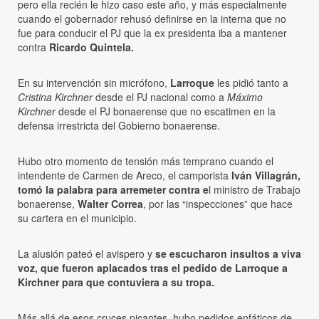
pero ella recién le hizo caso este año, y más especialmente
cuando el gobernador rehusó definirse en la interna que no
fue para conducir el PJ que la ex presidenta iba a mantener
contra
Ricardo Quintela.
En su intervención sin micrófono,
Larroque
les pidió tanto a
Cristina Kirchner
desde el PJ nacional como a
Máximo
Kirchner
desde el PJ bonaerense que no escatimen en la
defensa irrestricta del Gobierno bonaerense.
Hubo otro momento de tensión más temprano cuando el
intendente de Carmen de Areco, el camporista
Iván Villagrán,
tomó la palabra para arremeter contra e
l ministro de Trabajo
bonaerense,
Walter Correa
, por las “inspecciones” que hace
su cartera en el municipio.
La alusión pateó el avispero y
se escucharon insultos a viva
voz, que fueron aplacados tras el pedido de Larroque a
Kirchner para que contuviera a su tropa.
Más allá de esos cruces picantes, hubo pedidos enfáticos de