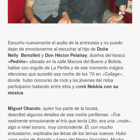
Escucho nuevamente el audio de la entrevista y no puedo
dejar de emocionarme al escuchar al hijo de
Doña
Nelly Bertolleti
y
Don Héctor Pelaitay
, dueñxs del kiosco
«Pedrito»
ubicado en la calle Marcos del Bueno y Bolivia,
hablar con orgullo de La Perlita y de ese momento mágico
silencioso que sucedió esa noche de los ’70 en «Collage»,
donde hubo concurso de rock y lxs jóvenes del rioba
participaron bailando entre ellxs y ce
rró Nebbia con su
música
.
Miguel Obando
, quien fue parte de la tocata,
describió algunos detalles de esa noche perlitense:
«Fue
realmente emocionante el trío que tenía Litto, era una «mole»,
algo a nivel sonoro, muy contundente. Él, con mucho
entusiasmo, explicaba las letras de los temas nuevos. Hubo
unos solos de Astarita y luego del Negro González. Mucho