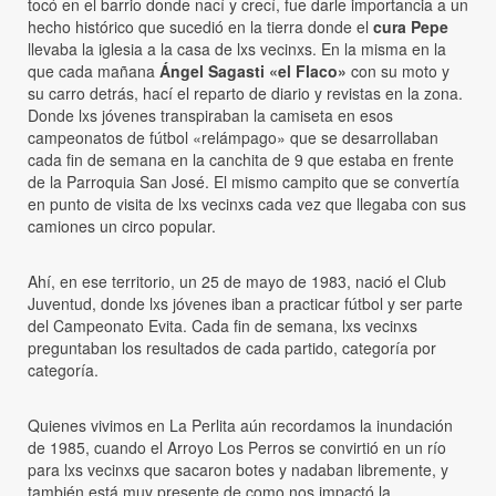
tocó en el barrio donde nací y crecí, fue darle importancia a un
hecho histórico que sucedió en la tierra donde el
cura Pepe
llevaba la iglesia a la casa de lxs vecinxs. En la misma en la
que cada mañana
Ángel Sagasti «el Flaco»
con su moto y
su carro detrás, hací el reparto de diario y revistas en la zona.
Donde lxs jóvenes transpiraban la camiseta en esos
campeonatos de fútbol «relámpago» que se desarrollaban
cada fin de semana en la canchita de 9 que estaba en frente
de la Parroquia San José. El mismo campito que se convertía
en punto de visita de lxs vecinxs cada vez que llegaba con sus
camiones un circo popular.
Ahí, en ese territorio, un 25 de mayo de 1983, nació el Club
Juventud, donde lxs jóvenes iban a practicar fútbol y ser parte
del Campeonato Evita. Cada fin de semana, lxs vecinxs
preguntaban los resultados de cada partido, categoría por
categoría.
Quienes vivimos en La Perlita aún recordamos la inundación
de 1985, cuando el Arroyo Los Perros se convirtió en un río
para lxs vecinxs que sacaron botes y nadaban libremente, y
también está muy presente de como nos impactó la