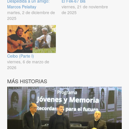
Despedida a un amigo:
El Fek-67 Bis
Marcos Pelaitay
viernes, 21 de noviembre
martes, 2 de diciembre de
de 2025
2025
Ceibo (Parte I)
viernes, 6 de marzo de
2026
MÁS HISTORIAS