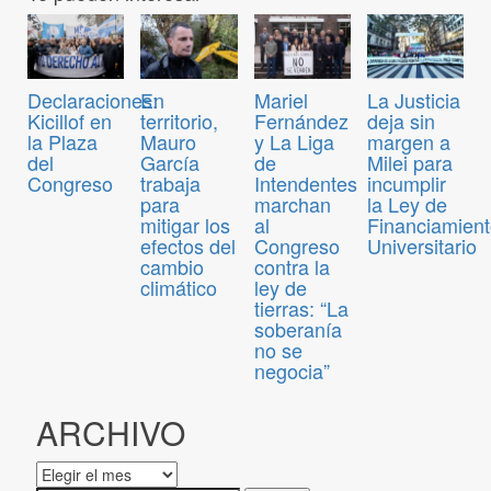
Declaraciones:
En
Mariel
La Justicia
Kicillof en
territorio,
Fernández
deja sin
la Plaza
Mauro
y La Liga
margen a
del
García
de
Milei para
Congreso
trabaja
Intendentes
incumplir
para
marchan
la Ley de
mitigar los
al
Financiamien
efectos del
Congreso
Universitario
cambio
contra la
climático
ley de
tierras: “La
soberanía
no se
negocia”
ARCHIVO