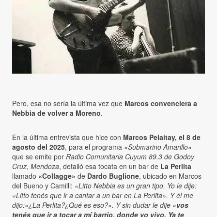
Pero, esa no sería la última vez que
Marcos convenciera a
Nebbia de volver a Moreno
.
En la última entrevista que hice con
Marcos Pelaitay, el 8 de
agosto del 2025
, para el programa
«Submarino Amarillo»
que se emite por
Radio Comunitaria Cuyum 89.3 de Godoy
Cruz, Mendoza
, detalló esa tocata en un bar de
La Perlita
llamado
«Collagge»
de
Dardo Buglione
, ubicado en Marcos
del Bueno y Camilli:
«Litto Nebbia es un gran tipo. Yo le dije:
«Litto tenés que ir a cantar a un bar en La Perlita». Y él me
dijo:»¿La Perlita?¿Qué es eso?». Y sin dudar le dije «
vos
tenés que ir a tocar a mí barrio, donde yo vivo. Ya te