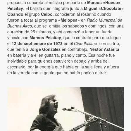
propuesta concreta al músico por parte de
Marcos «Hueso»
Pelaitay
. El bajista que integraba junto a
Miguel «Chocolate»
Obando
el grupo
Ceibo
, conocieron al rosarino cuando
fueron a tocar al programa
«Melopea»
en
Radio Municipal de
Buenos Aires
, que se emitía los sabados y domingos, con una
duración de 25 minutos, y ahí comenzó a tener un fuerte
vínculo con
Marcos Pelaitay
, que lo contrató para que toque
el
12 de septiembre de 1973
en el
Cine Italiano
con su trío,
que tenía a
Jorge González
en contrabajo,
Néstor Astarita
en batería y a él en guitarra, piano y canto. Esa noche fue
inolvidable para quienes estuvieron debajo y arriba del
escenario, por la energía que había en la sala llena y afuera
en la vereda con la gente que no había podido entrar.