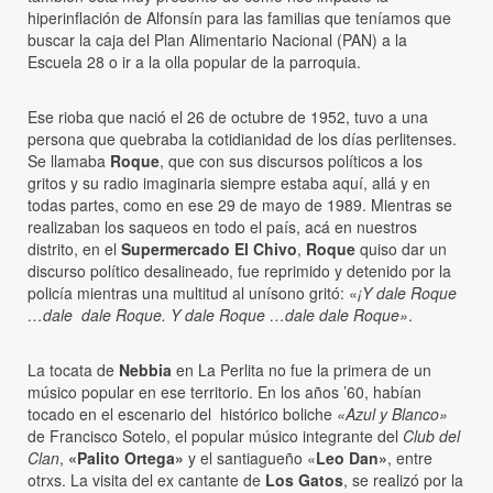
hiperinflación de Alfonsín para las familias que teníamos que
buscar la caja del Plan Alimentario Nacional (PAN) a la
Escuela 28 o ir a la olla popular de la parroquia.
Ese rioba que nació el 26 de octubre de 1952, tuvo a una
persona que quebraba la cotidianidad de los días perlitenses.
Se llamaba
Roque
, que con sus discursos políticos a los
gritos y su radio imaginaria siempre estaba aquí, allá y en
todas partes, como en ese 29 de mayo de 1989. Mientras se
realizaban los saqueos en todo el país, acá en nuestros
distrito, en el
Supermercado El Chivo
,
Roque
quiso dar un
discurso político desalineado, fue reprimido y detenido por la
policía mientras una multitud al unísono gritó: «
¡Y dale Roque
…dale dale Roque. Y dale Roque …dale dale Roque»
.
La tocata de
Nebbia
en La Perlita no fue la primera de un
músico popular en ese territorio. En los años ’60, habían
tocado en el escenario del histórico boliche
«Azul y Blanco»
de Francisco Sotelo, el popular músico integrante del
Club del
Clan
,
«Palito Ortega»
y el santiagueño «
Leo Dan»
, entre
otrxs. La visita del ex cantante de
Los Gatos
, se realizó por la