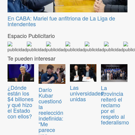
En CABA: Mariel fue anfitriona de La Liga de
Intendentes
Espacio Publicitario
Te pueden interesar
¿Dónde
Las
La
Darío
están los
universidades,
Provincia
Kubar
$4 billones
unidas
reiteró el
cuestionó
y qué hizo
reclamo
la
el Estado
por el
reelección
con ellos?
respeto al
indefinida:
federalismo
“Me
parece