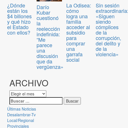
¿Dónde
La Odisea:
Sin sesión
Darío
están los
cómo
extraordinaria
Kubar
$4 billones
logra una
«Siguen
cuestionó
y qué hizo
familia
siendo
la
el Estado
acceder al
cómplices
reelección
con ellos?
subsidio
de la
indefinida:
para
corrupción,
“Me
comprar
del delito y
parece
una
de la
una
garrafa
violencia»
discusión
social
que da
vergüenza»
ARCHIVO
Últimas Noticias
Desalambrar-Tv
Local/Regional
Provinciales