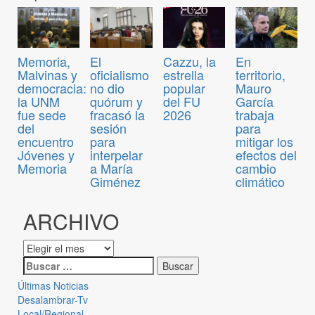
Memoria,
El
Cazzu, la
En
Malvinas y
oficialismo
estrella
territorio,
democracia:
no dio
popular
Mauro
la UNM
quórum y
del FU
García
fue sede
fracasó la
2026
trabaja
del
sesión
para
encuentro
para
mitigar los
Jóvenes y
interpelar
efectos del
Memoria
a María
cambio
Giménez
climático
ARCHIVO
Últimas Noticias
Desalambrar-Tv
Local/Regional