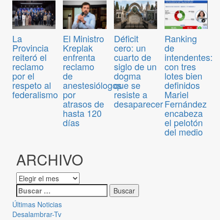
El Ministro
Déficit
Ranking
La
Kreplak
cero: un
de
Provincia
enfrenta
cuarto de
intendentes:
reiteró el
reclamo
siglo de un
con tres
reclamo
de
dogma
lotes bien
por el
anestesiólogos
que se
definidos
respeto al
por
resiste a
Mariel
federalismo
atrasos de
desaparecer
Fernández
hasta 120
encabeza
días
el pelotón
del medio
ARCHIVO
Últimas Noticias
Desalambrar-Tv