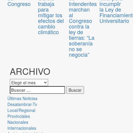
Congreso
trabaja
Intendentes
incumplir
para
marchan
la Ley de
mitigar los
al
Financiamien
efectos del
Congreso
Universitario
cambio
contra la
climático
ley de
tierras: “La
soberanía
no se
negocia”
ARCHIVO
Últimas Noticias
Desalambrar-Tv
Local/Regional
Provinciales
Nacionales
Internacionales