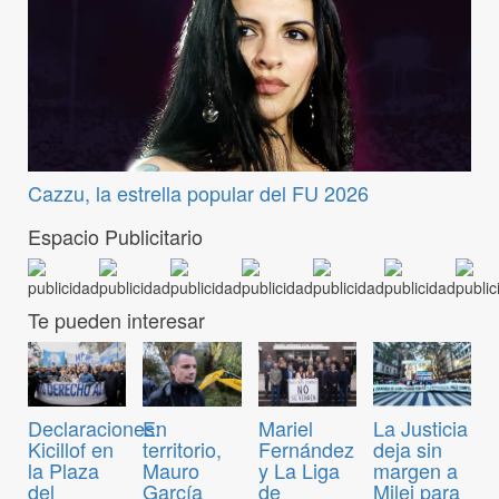
Cazzu, la estrella popular del FU 2026
Espacio Publicitario
Te pueden interesar
Declaraciones:
En
Mariel
La Justicia
Kicillof en
territorio,
Fernández
deja sin
la Plaza
Mauro
y La Liga
margen a
del
García
de
Milei para