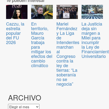
Cazzu, la
En
Mariel
La Justicia
estrella
territorio,
Fernández
deja sin
popular
Mauro
y La Liga
margen a
del FU
García
de
Milei para
2026
trabaja
Intendentes
incumplir
para
marchan
la Ley de
mitigar los
al
Financiamien
efectos del
Congreso
Universitario
cambio
contra la
climático
ley de
tierras: “La
soberanía
no se
negocia”
ARCHIVO