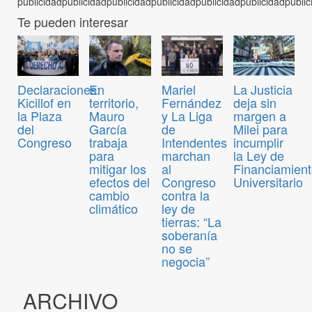
Te pueden interesar
Declaraciones:
En
Mariel
La Justicia
Kicillof en
territorio,
Fernández
deja sin
la Plaza
Mauro
y La Liga
margen a
del
García
de
Milei para
Congreso
trabaja
Intendentes
incumplir
para
marchan
la Ley de
mitigar los
al
Financiamien
efectos del
Congreso
Universitario
cambio
contra la
climático
ley de
tierras: “La
soberanía
no se
negocia”
ARCHIVO