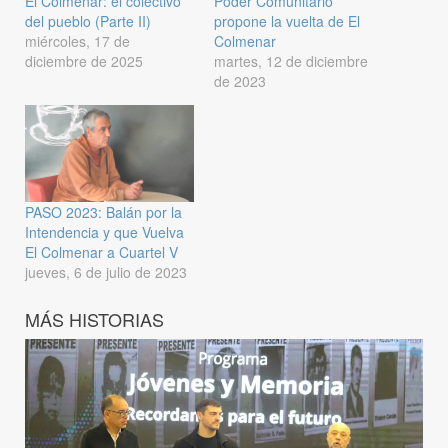
El Colmenar: el colectivo
Poder Comunitario
del pueblo (Parte II)
propone la vuelta de El
miércoles, 17 de
Colmenar
diciembre de 2025
martes, 12 de diciembre
de 2023
PASO 2023: Balán por la
Intendencia y que Vuelva
El Colmenar a Cuartel V
jueves, 6 de julio de 2023
MÁS HISTORIAS