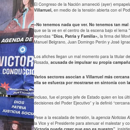
El Congreso de la Nación amaneció (ayer) empapelad
Villarruel,
en medio de la tensión abierta con el Po
«No tenemos nada que ver. No tenemos tan mal 
que se la ve en el centro de la escena bajo el lema
“
leyendas
“Dios, Patria y Familia»,
la firma del Mov
Manuel Belgrano, Juan Domingo Perón y José Ignac
Los afiches llegan un mal momento para la titular 
Rosada,
acusada de impulsar su propia campaña, 
Varios sectores asocian a Villarruel más cerca
ella se esfuerza por mostrarse en sintonía con la
Incluso, fue el propio jefe de Estado quien en los ú
decisiones del Poder Ejecutivo” y la definió “cercana 
Pese a la escalada de tensión, la
agencia Noticias A
la Vice y el Presidente para atenuar el malestar y c
Victoria puede creer que eso es nuestro”,
insisti