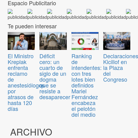
Espacio Publicitario
Te pueden interesar
El Ministro
Déficit
Ranking
Declaraciones
Kreplak
cero: un
de
Kicillof en
enfrenta
cuarto de
intendentes:
la Plaza
reclamo
siglo de un
con tres
del
de
dogma
lotes bien
Congreso
anestesiólogos
que se
definidos
por
resiste a
Mariel
atrasos de
desaparecer
Fernández
hasta 120
encabeza
días
el pelotón
del medio
ARCHIVO