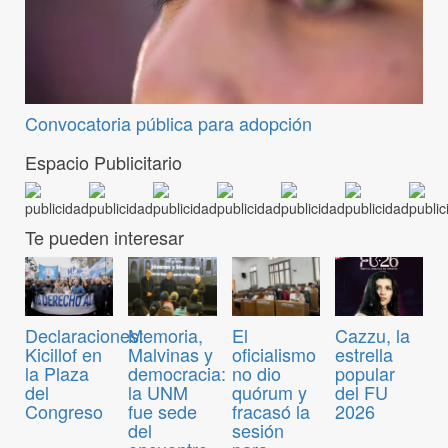
Convocatoria pública para adopción
Espacio Publicitario
Te pueden interesar
Declaraciones:
Memoria,
El
Cazzu, la
Kicillof en
Malvinas y
oficialismo
estrella
la Plaza
democracia:
no dio
popular
del
la UNM
quórum y
del FU
Congreso
fue sede
fracasó la
2026
del
sesión