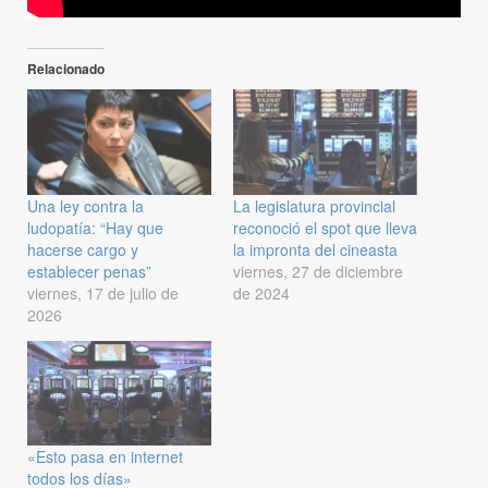
Relacionado
Una ley contra la
La legislatura provincial
ludopatía: “Hay que
reconoció el spot que lleva
hacerse cargo y
la impronta del cineasta
establecer penas”
viernes, 27 de diciembre
viernes, 17 de julio de
de 2024
2026
«Esto pasa en internet
todos los días»