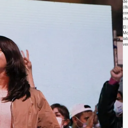
de
(I
co
ch
El
Mo
la
ve