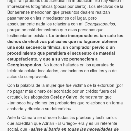
registran pruebas que acreditan la imputación. No hay video ni
impresiones fotográficas (pocas por cierto). Los efectivos de la
Bonaerense mencionan que presuntos dealers realizan
pasamanos en las inmediaciones del lugar, pero
absolutamente nada los relaciona con mi
Georgitsopoulos
,
porque no está demostrado que esas personas que
testimoniaron existan.
Lo único incorporado es tan solo los
dichos de efectivos policiales que no lograron obtener
una sola secuencia fílmica, un comprador previo o un
procedimiento que permitiera el secuestro de material
estupefaciente, y que a su vez perteneciera a
Georgitsopoulos
. No fueron hallados en los aparatos de
telefonía celular incautados, anotaciones de clientes y o de
actos de compraventa.
Con la palabra de la mujer que fue víctima de la extorsión (por
no pagar más dinero del acordado por un crédito fuera del
circuito), los abogados
Geréz
y
Calvo
, demostraron que
«tampoco hay elementos probatorios que relacionen en forma
acabada y directa a su defendido».
Ante la Cámara se ofrecen todas las pruebas y testimonios
que acreditan que Adrián «El Griego» era y es un referente
social, que «
asiste al barrio en todas las necesidades de