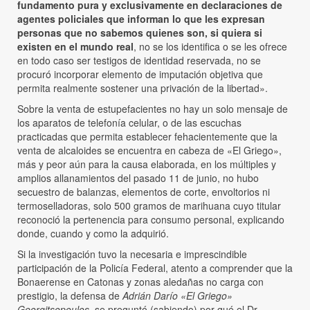
fundamento pura y exclusivamente en declaraciones de
agentes policiales que informan lo que les expresan
personas que no sabemos quienes son, si quiera si
existen en el mundo real
, no se los identifica o se les ofrece
en todo caso ser testigos de identidad reservada, no se
procuró incorporar elemento de imputación objetiva que
permita realmente sostener una privación de la libertad».
Sobre la venta de estupefacientes no hay un solo mensaje de
los aparatos de telefonía celular, o de las escuchas
practicadas que permita establecer fehacientemente que la
venta de alcaloides se encuentra en cabeza de «El Griego»,
más y peor aún para la causa elaborada, en los múltiples y
amplios allanamientos del pasado 11 de junio, no hubo
secuestro de balanzas, elementos de corte, envoltorios ni
termoselladoras, solo 500 gramos de marihuana cuyo titular
reconoció la pertenencia para consumo personal, explicando
donde, cuando y como la adquirió.
Si la investigación tuvo la necesaria e imprescindible
participación de la Policía Federal, atento a comprender que la
Bonaerense en Catonas y zonas aledañas no carga con
prestigio, la defensa de
Adrián Darío «El Griego»
Georgitsopoulos
, se preguntó (sabiendo) por qué el Dr.