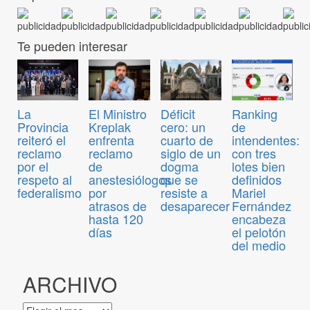
Te pueden interesar
El Ministro
Déficit
Ranking
La
Kreplak
cero: un
de
Provincia
enfrenta
cuarto de
intendentes:
reiteró el
reclamo
siglo de un
con tres
reclamo
de
dogma
lotes bien
por el
anestesiólogos
que se
definidos
respeto al
por
resiste a
Mariel
federalismo
atrasos de
desaparecer
Fernández
hasta 120
encabeza
días
el pelotón
del medio
ARCHIVO