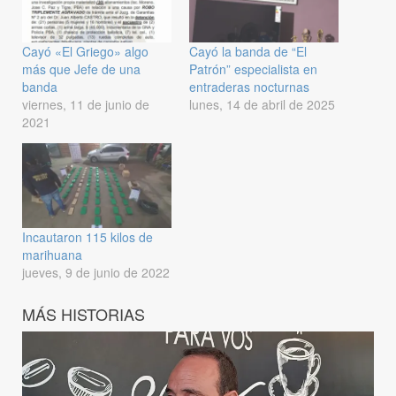
Cayó «El Griego» algo
Cayó la banda de “El
más que Jefe de una
Patrón” especialista en
banda
entraderas nocturnas
viernes, 11 de junio de
lunes, 14 de abril de 2025
2021
Incautaron 115 kilos de
marihuana
jueves, 9 de junio de 2022
MÁS HISTORIAS