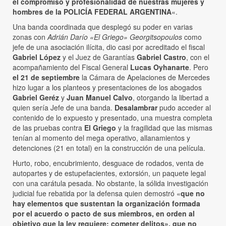
el compromiso y profesionalidad de nuestras mujeres y
hombres de la POLICÍA FEDERAL ARGENTINA
«.
Una banda coordinada que desplegó su poder en varias
zonas con
Adrián Darío «El Griego» Georgitsopoulos
como
jefe de una asociación ilícita, dio casi por acreditado el fiscal
Gabriel López
y el Juez de Garantías
Gabriel Castro
, con el
acompañamiento del Fiscal General
Lucas Oyhanarte
. Pero
el 21 de septiembre
la Cámara de Apelaciones de Mercedes
hizo lugar a los planteos y presentaciones de los abogados
Gabriel Geréz
y
Juan Manuel Calvo
, otorgando la libertad a
quien sería Jefe de una banda.
Desalambrar
pudo acceder al
contenido de lo expuesto y presentado, una muestra completa
de las pruebas contra
El Griego
y la fragilidad que las mismas
tenían al momento del mega operativo, allanamientos y
detenciones (21 en total) en la construcción de una película.
Hurto, robo, encubrimiento, desguace de rodados, venta de
autopartes y de estupefacientes, extorsión, un paquete legal
con una carátula pesada. No obstante, la sólida investigación
judicial fue rebatida por la defensa quien demostró «
que no
hay elementos que sustentan la organización formada
por el acuerdo o pacto de sus miembros, en orden al
objetivo que la ley requiere: cometer delitos», que no