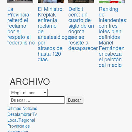
El Ministro
Déficit
Ranking
La
Kreplak
cero: un
de
Provincia
enfrenta
cuarto de
intendentes:
reiteró el
reclamo
siglo de un
con tres
reclamo
de
dogma
lotes bien
por el
anestesiólogos
que se
definidos
respeto al
por
resiste a
Mariel
federalismo
atrasos de
desaparecer
Fernández
hasta 120
encabeza
días
el pelotón
del medio
ARCHIVO
Últimas Noticias
Desalambrar-Tv
Local/Regional
Provinciales
Nacionales