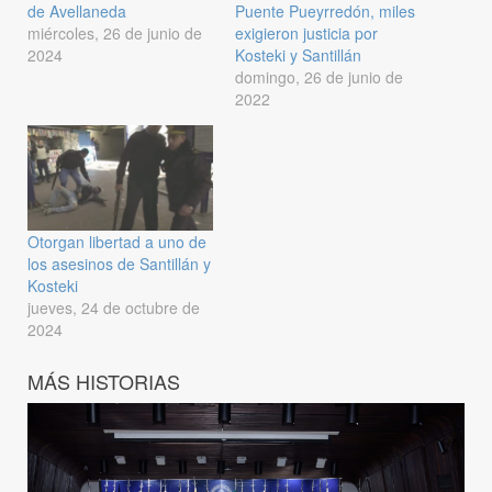
de Avellaneda
Puente Pueyrredón, miles
miércoles, 26 de junio de
exigieron justicia por
2024
Kosteki y Santillán
domingo, 26 de junio de
2022
Otorgan libertad a uno de
los asesinos de Santillán y
Kosteki
jueves, 24 de octubre de
2024
MÁS HISTORIAS