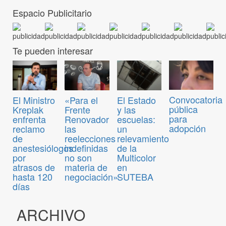
Espacio Publicitario
Te pueden interesar
Convocatoria
El Ministro
«Para el
El Estado
pública
Kreplak
Frente
y las
para
enfrenta
Renovador
escuelas:
adopción
reclamo
las
un
de
reelecciones
relevamiento
anestesiólogos
indefinidas
de la
por
no son
Multicolor
atrasos de
materia de
en
hasta 120
negociación»
SUTEBA
días
ARCHIVO