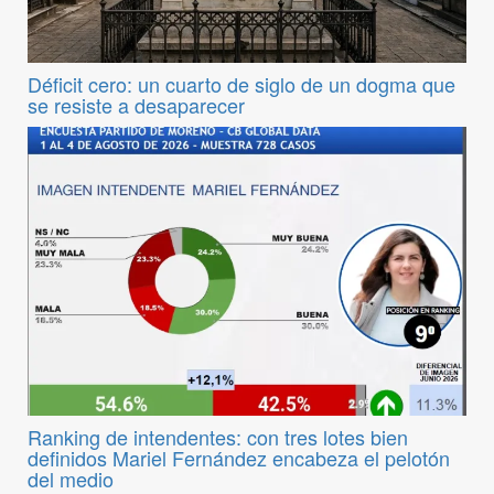
Déficit cero: un cuarto de siglo de un dogma que
se resiste a desaparecer
Ranking de intendentes: con tres lotes bien
definidos Mariel Fernández encabeza el pelotón
del medio