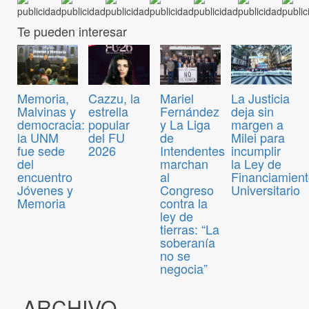
Te pueden interesar
Memoria,
Cazzu, la
Mariel
La Justicia
Malvinas y
estrella
Fernández
deja sin
democracia:
popular
y La Liga
margen a
la UNM
del FU
de
Milei para
fue sede
2026
Intendentes
incumplir
del
marchan
la Ley de
encuentro
al
Financiamien
Jóvenes y
Congreso
Universitario
Memoria
contra la
ley de
tierras: “La
soberanía
no se
negocia”
ARCHIVO