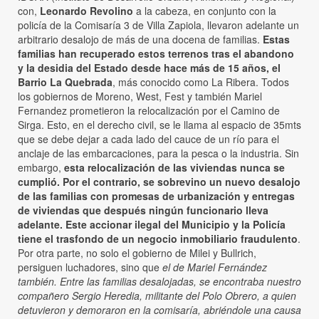
con,
Leonardo Revolino
a la cabeza, en conjunto con la
policía de la Comisaría 3 de Villa Zapiola, llevaron adelante un
arbitrario desalojo de más de una docena de familias.
Estas
familias han recuperado estos terrenos tras el abandono
y la desidia del Estado desde hace más de 15 años, el
Barrio La Quebrada
, más conocido como La Ribera. Todos
los gobiernos de Moreno, West, Fest y también Mariel
Fernandez prometieron la relocalización por el Camino de
Sirga. Esto, en el derecho civil, se le llama al espacio de 35mts
que se debe dejar a cada lado del cauce de un río para el
anclaje de las embarcaciones, para la pesca o la industria. Sin
embargo,
esta relocalización de las viviendas nunca se
cumplió. Por el contrario, se sobrevino un nuevo desalojo
de las familias con promesas de urbanización y entregas
de viviendas que después ningún funcionario lleva
adelante. Este accionar ilegal del Municipio y la Policía
tiene el trasfondo de un negocio inmobiliario fraudulento
.
Por otra parte, no solo el gobierno de Milei y Bullrich,
persiguen luchadores, sino que
el de Mariel Fernández
también. Entre las familias desalojadas, se encontraba nuestro
compañero Sergio Heredia, militante del Polo Obrero, a quien
detuvieron y demoraron en la comisaría, abriéndole una causa