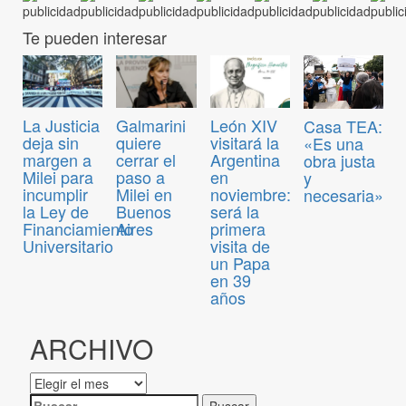
Te pueden interesar
La Justicia
Galmarini
León XIV
Casa TEA:
deja sin
quiere
visitará la
«Es una
margen a
cerrar el
Argentina
obra justa
Milei para
paso a
en
y
incumplir
Milei en
noviembre:
necesaria»
la Ley de
Buenos
será la
Financiamiento
Aires
primera
Universitario
visita de
un Papa
en 39
años
ARCHIVO