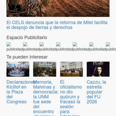
El CELS denuncia que la reforma de Milei facilita
el despojo de tierras y derechos
Espacio Publicitario
Te pueden interesar
Declaraciones:
Memoria,
El
Cazzu, la
Kicillof en
Malvinas y
oficialismo
estrella
la Plaza
democracia:
no dio
popular
del
la UNM
quórum y
del FU
Congreso
fue sede
fracasó la
2026
del
sesión
encuentro
para
Jóvenes y
interpelar