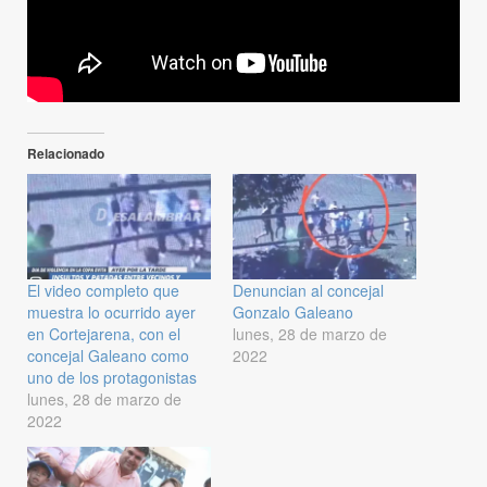
Relacionado
El video completo que
Denuncian al concejal
muestra lo ocurrido ayer
Gonzalo Galeano
en Cortejarena, con el
lunes, 28 de marzo de
concejal Galeano como
2022
uno de los protagonistas
lunes, 28 de marzo de
2022