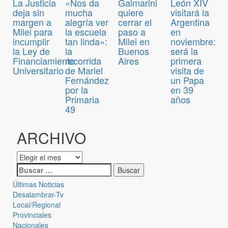
La Justicia
«Nos da
Galmarini
León XIV
deja sin
mucha
quiere
visitará la
margen a
alegría ver
cerrar el
Argentina
Milei para
la escuela
paso a
en
incumplir
tan linda»:
Milei en
noviembre:
la Ley de
la
Buenos
será la
Financiamiento
recorrida
Aires
primera
Universitario
de Mariel
visita de
Fernández
un Papa
por la
en 39
Primaria
años
49
ARCHIVO
Últimas Noticias
Desalambrar-Tv
Local/Regional
Provinciales
Nacionales