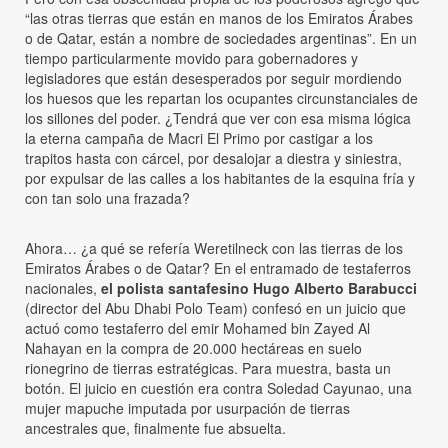
“las otras tierras que están en manos de los Emiratos Árabes
o de Qatar, están a nombre de sociedades argentinas”. En un
tiempo particularmente movido para gobernadores y
legisladores que están desesperados por seguir mordiendo
los huesos que les repartan los ocupantes circunstanciales de
los sillones del poder. ¿Tendrá que ver con esa misma lógica
la eterna campaña de Macri El Primo por castigar a los
trapitos hasta con cárcel, por desalojar a diestra y siniestra,
por expulsar de las calles a los habitantes de la esquina fría y
con tan solo una frazada?
Ahora… ¿a qué se refería Weretilneck con las tierras de los
Emiratos Árabes o de Qatar? En el entramado de testaferros
nacionales,
el polista santafesino Hugo Alberto Barabucci
(director del Abu Dhabi Polo Team) confesó en un juicio que
actuó como testaferro del emir Mohamed bin Zayed Al
Nahayan en la compra de 20.000 hectáreas en suelo
rionegrino de tierras estratégicas. Para muestra, basta un
botón. El juicio en cuestión era contra Soledad Cayunao, una
mujer mapuche imputada por usurpación de tierras
ancestrales que, finalmente fue absuelta.