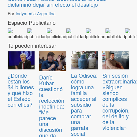
dictaminó dejar sin efecto el desalojo
Por
Indymedia Argentina
Espacio Publicitario
Te pueden interesar
¿Dónde
La Odisea:
Sin sesión
Darío
están los
cómo
extraordinaria
Kubar
$4 billones
logra una
«Siguen
cuestionó
y qué hizo
familia
siendo
la
el Estado
acceder al
cómplices
reelección
con ellos?
subsidio
de la
indefinida:
para
corrupción,
“Me
comprar
del delito y
parece
una
de la
una
garrafa
violencia»
discusión
social
que da