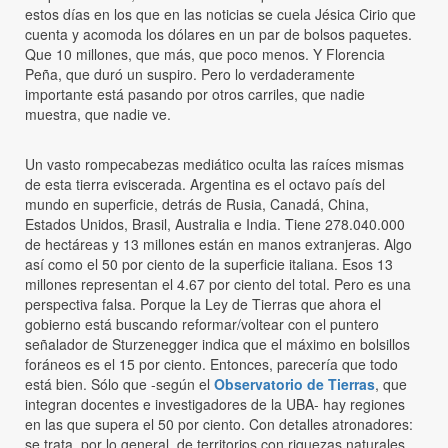
estos días en los que en las noticias se cuela Jésica Cirio que
cuenta y acomoda los dólares en un par de bolsos paquetes.
Que 10 millones, que más, que poco menos. Y Florencia
Peña, que duró un suspiro. Pero lo verdaderamente
importante está pasando por otros carriles, que nadie
muestra, que nadie ve.
Un vasto rompecabezas mediático oculta las raíces mismas
de esta tierra eviscerada. Argentina es el octavo país del
mundo en superficie, detrás de Rusia, Canadá, China,
Estados Unidos, Brasil, Australia e India. Tiene 278.040.000
de hectáreas y 13 millones están en manos extranjeras. Algo
así como el 50 por ciento de la superficie italiana. Esos 13
millones representan el 4.67 por ciento del total. Pero es una
perspectiva falsa. Porque la Ley de Tierras que ahora el
gobierno está buscando reformar/voltear con el puntero
señalador de Sturzenegger indica que el máximo en bolsillos
foráneos es el 15 por ciento. Entonces, parecería que todo
está bien. Sólo que -según el
Observatorio de Tierras
, que
integran docentes e investigadores de la UBA- hay regiones
en las que supera el 50 por ciento. Con detalles atronadores:
se trata, por lo general, de territorios con riquezas naturales