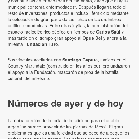
y combatir las enfermedades del momento, dado que el agua
municipal contenía enfermedades”. Después llegaría todo el
resto de inversiones, productos e incluso –femicidio mediante-
la colocación de gran parte de las fichas en las urdimbres
político-económicas. Entre otras joyitas, la administración del
espacio radioeléctrico público en tiempos de
Carlos Saúl
y
más tarde en el tiempo gran apoyo al
Opus Dei
y ahora a la
mileísta
Fundación Faro
.
Sus vínculos aceitados con
Santiago Caput
o, nacidos en el
Country Martindale (construido en los años 80), profundizaron
el apoyo a la Fundación, mascarón de proa de la batalla
cultural del mileismo.
Números de ayer y de hoy
La única porción de la torta de la felicidad para el pueblo
argentino parece provenir de las piernas de Messi. El gran
problema es que es una felicidad que se bebe de a pequeños
sorbos cada mucho tiempo. Los dolores son mucho más