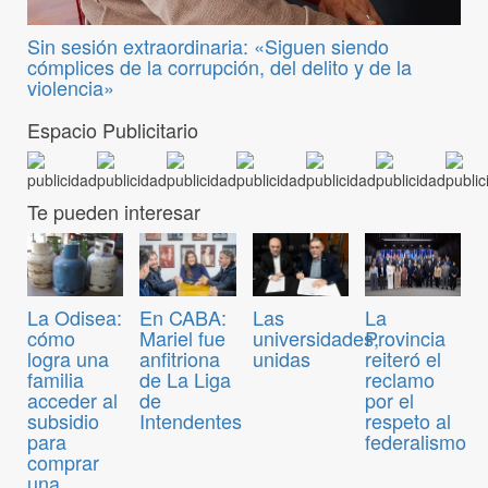
Sin sesión extraordinaria: «Siguen siendo
cómplices de la corrupción, del delito y de la
violencia»
Espacio Publicitario
Te pueden interesar
La Odisea:
En CABA:
Las
La
cómo
Mariel fue
universidades,
Provincia
logra una
anfitriona
unidas
reiteró el
familia
de La Liga
reclamo
acceder al
de
por el
subsidio
Intendentes
respeto al
para
federalismo
comprar
una