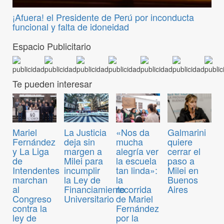
¡Afuera! el Presidente de Perú por inconducta
funcional y falta de idoneidad
Espacio Publicitario
Te pueden interesar
Mariel
La Justicia
«Nos da
Galmarini
Fernández
deja sin
mucha
quiere
y La Liga
margen a
alegría ver
cerrar el
de
Milei para
la escuela
paso a
Intendentes
incumplir
tan linda»:
Milei en
marchan
la Ley de
la
Buenos
al
Financiamiento
recorrida
Aires
Congreso
Universitario
de Mariel
contra la
Fernández
ley de
por la