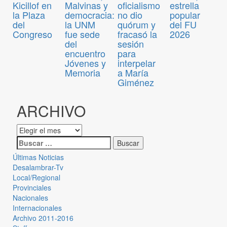
Kicillof en
Malvinas y
oficialismo
estrella
la Plaza
democracia:
no dio
popular
del
la UNM
quórum y
del FU
Congreso
fue sede
fracasó la
2026
del
sesión
encuentro
para
Jóvenes y
interpelar
Memoria
a María
Giménez
ARCHIVO
Últimas Noticias
Desalambrar-Tv
Local/Regional
Provinciales
Nacionales
Internacionales
Archivo 2011-2016