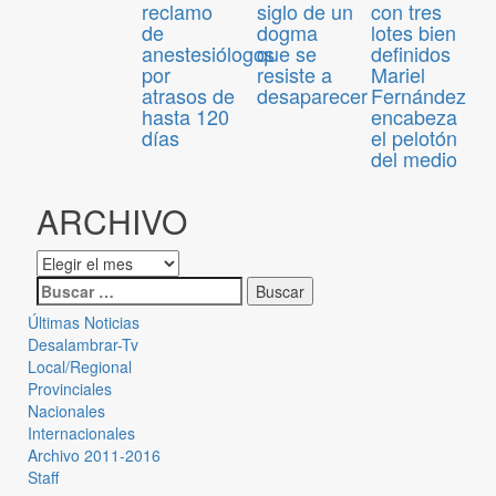
reclamo
siglo de un
con tres
de
dogma
lotes bien
anestesiólogos
que se
definidos
por
resiste a
Mariel
atrasos de
desaparecer
Fernández
hasta 120
encabeza
días
el pelotón
del medio
ARCHIVO
Últimas Noticias
Desalambrar-Tv
Local/Regional
Provinciales
Nacionales
Internacionales
Archivo 2011-2016
Staff