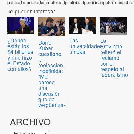
Te pueden interesar
¿Dónde
Las
La
Darío
están los
universidades,
Provincia
Kubar
$4 billones
unidas
reiteró el
cuestionó
y qué hizo
reclamo
la
el Estado
por el
reelección
con ellos?
respeto al
indefinida:
federalismo
“Me
parece
una
discusión
que da
vergüenza»
ARCHIVO