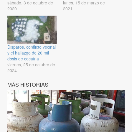
sábado, 3 de octubre de
lunes, 15 de marzo de
2020
2021
Disparos, conflicto vecinal
y el hallazgo de 20 mil
dosis de cocaína
viernes, 25 de octubre de
2024
MÁS HISTORIAS