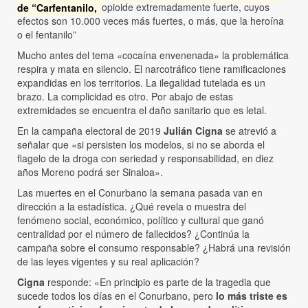
de “Carfentanilo,
opioide extremadamente fuerte, cuyos
efectos son 10.000 veces más fuertes, o más, que la heroína
o el fentanilo”
Mucho antes del tema «cocaína envenenada» la problemática
respira y mata en silencio. El narcotráfico tiene ramificaciones
expandidas en los territorios. La ilegalidad tutelada es un
brazo. La complicidad es otro. Por abajo de estas
extremidades se encuentra el daño sanitario que es letal.
En la campaña electoral de 2019
Julián Cigna
se atrevió a
señalar que «si persisten los modelos, si no se aborda el
flagelo de la droga con seriedad y responsabilidad, en diez
años Moreno podrá ser Sinaloa».
Las muertes en el Conurbano la semana pasada van en
dirección a la estadística. ¿Qué revela o muestra del
fenómeno social, económico, político y cultural que ganó
centralidad por el número de fallecidos? ¿Continúa la
campaña sobre el consumo responsable? ¿Habrá una revisión
de las leyes vigentes y su real aplicación?
Cigna
responde: «En principio es parte de la tragedia que
sucede todos los días en el Conurbano, pero
lo más triste es